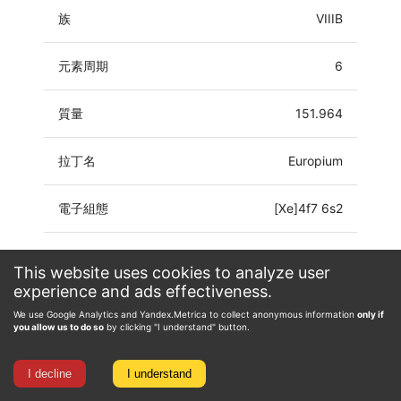
族
VIIIB
元素周期
6
質量
151.964
拉丁名
Europium
電子組態
[Xe]4f7 6s2
氧化態
0, 1, 2, 3
This website uses cookies to analyze user
experience and ads effectiveness.
We use Google Analytics and Yandex.Metrica to collect anonymous information
only if
you allow us to do so
by clicking "I understand" button.
I decline
I understand