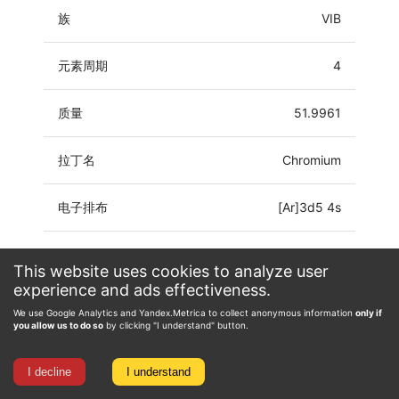
族
VIB
元素周期
4
质量
51.9961
拉丁名
Chromium
电子排布
[Ar]3d5 4s
氧化态
-4, -2, -1, 0, 1, 2, 3, 4, 5, 6
This website uses cookies to analyze user
experience and ads effectiveness.
We use Google Analytics and Yandex.Metrica to collect anonymous information
only if
you allow us to do so
by clicking "I understand" button.
I decline
I understand