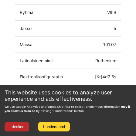
Ryhmä
VIIIB
Jakso
5
Massa
101.07
Latinalainen nimi
Ruthenium
Elektronikonfiguraatio
[Kr]4d7 5s
This website uses cookies to analyze user
-4, -2, 0, 1, 2, 3, 4, 5,
Hapetustila
experience and ads effectiveness.
6, 7, 8
We use Google Analytics and Yandex.Metrica to collect anonymous information
only if
you allow us to do so
by clicking "I understand" button.
I decline
I understand