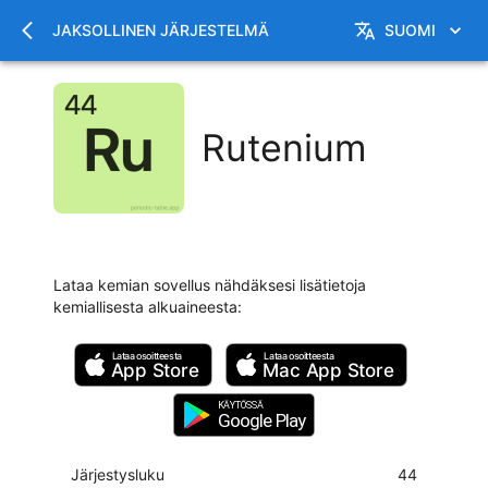
JAKSOLLINEN JÄRJESTELMÄ
SUOMI
Rutenium
Lataa kemian sovellus nähdäksesi lisätietoja
kemiallisesta alkuaineesta
:
Lataa osoitteesta
Lataa osoitteesta
App Store
Mac
App Store
KÄYTÖSSÄ
Google Play
Järjestysluku
44