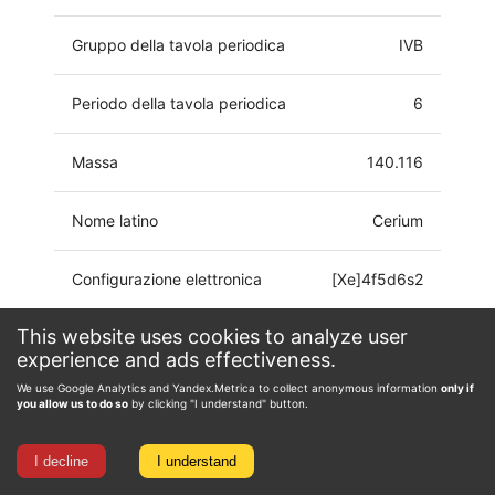
Gruppo della tavola periodica
IVB
Periodo della tavola periodica
6
Massa
140.116
Nome latino
Cerium
Configurazione elettronica
[Xe]4f5d6s2
This website uses cookies to analyze user
Stato di ossidazione
0, 1, 2, 3, 4
experience and ads effectiveness.
We use Google Analytics and Yandex.Metrica to collect anonymous information
only if
you allow us to do so
by clicking "I understand" button.
I decline
I understand