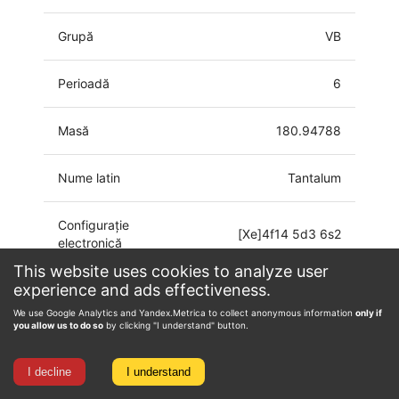
Grupă
VB
Perioadă
6
Masă
180.94788
Nume latin
Tantalum
Configurație
[Xe]4f14 5d3 6s2
electronică
This website uses cookies to analyze user
experience and ads effectiveness.
-3, -1, 0, 1, 2, 3, 4,
Starea de oxidare
5
We use Google Analytics and Yandex.Metrica to collect anonymous information
only if
you allow us to do so
by clicking "I understand" button.
I decline
I understand