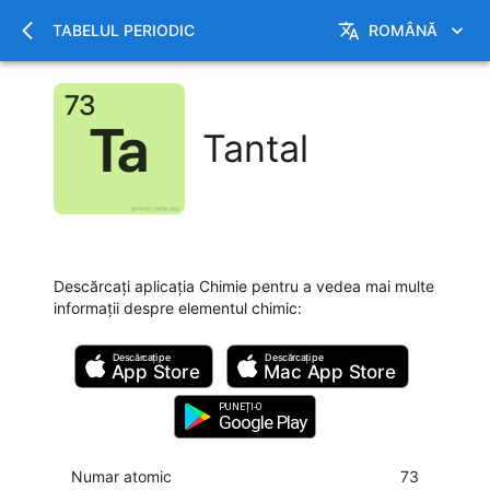
TABELUL PERIODIC
ROMÂNĂ
Tantal
Descărcați aplicația Chimie pentru a vedea mai multe
informații despre elementul chimic
:
Descărcați pe
Descărcați pe
App Store
Mac
App Store
PUNEȚI-O
Google Play
Numar atomic
73