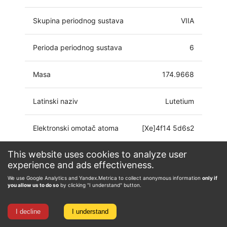
Skupina periodnog sustava
VIIA
Perioda periodnog sustava
6
Masa
174.9668
Latinski naziv
Lutetium
Elektronski omotač atoma
[Xe]4f14 5d6s2
This website uses cookies to analyze user
Oksidacijsko stanje
0, 1, 2, 3
experience and ads effectiveness.
We use Google Analytics and Yandex.Metrica to collect anonymous information
only if
you allow us to do so
by clicking "I understand" button.
I decline
I understand