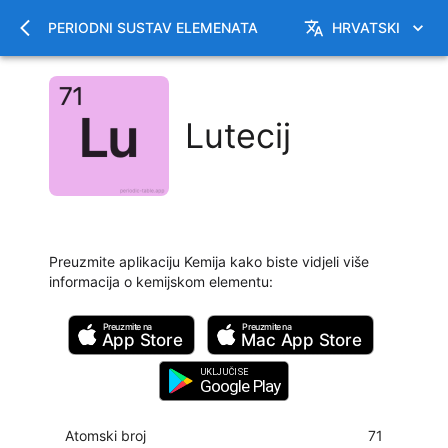
PERIODNI SUSTAV ELEMENATA
HRVATSKI
Lutecij
Preuzmite aplikaciju Kemija kako biste vidjeli više
informacija o kemijskom elementu
:
Preuzmite na
Preuzmite na
App Store
Mac
App Store
UKLJUČI SE
Google Play
Atomski broj
71