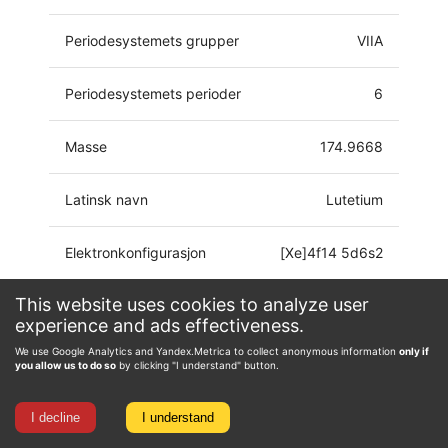
Periodesystemets grupper
VIIA
Periodesystemets perioder
6
Masse
174.9668
Latinsk navn
Lutetium
Elektronkonfigurasjon
[Xe]4f14 5d6s2
This website uses cookies to analyze user
Oksidasjonstilstand
0, 1, 2, 3
experience and ads effectiveness.
We use Google Analytics and Yandex.Metrica to collect anonymous information
only if
you allow us to do so
by clicking "I understand" button.
I decline
I understand