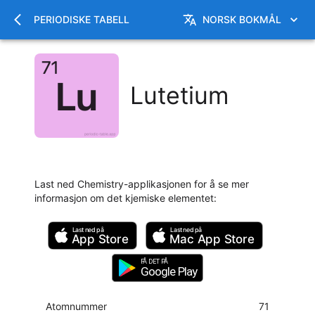
PERIODISKE TABELL
NORSK BOKMÅL
Lutetium
Last ned Chemistry-applikasjonen for å se mer
informasjon om det kjemiske elementet
:
Last ned på
Last ned på
App Store
Mac
App Store
FÅ DET PÅ
Google Play
Atomnummer
71