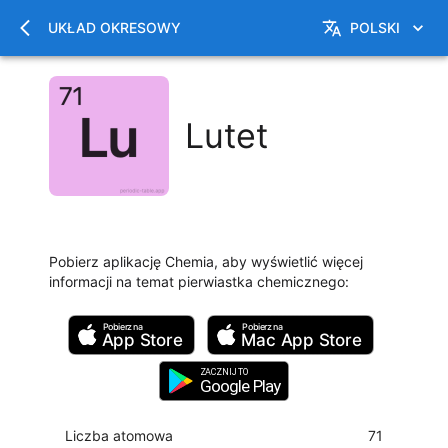
UKŁAD OKRESOWY
POLSKI
Lutet
Pobierz aplikację Chemia, aby wyświetlić więcej
informacji na temat pierwiastka chemicznego
:
Pobierz na
Pobierz na
App Store
Mac
App Store
ZACZNIJ TO
Google Play
Liczba atomowa
71