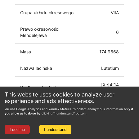
Grupa układu okresowego
VIIA
Prawo okresowości
6
Mendelejewa
Masa
174.9668
Nazwa łacińska
Lutetium
[Xe]4f14
Konfiguracja elektronowa
5d6s2
This website uses cookies to analyze user
experience and ads effectiveness.
Stopień utlenienia
0, 1, 2, 3
We use Google Analytics and Yandex.Metrica to collect anonymous information
only if
you allow us to do so
by clicking "I understand" button.
I decline
I understand