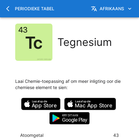
PERIODIEKE TABEL
AFRIKAANS
Tegnesium
Laai Chemie-toepassing af om meer inligting oor die
chemiese element te sien
:
Laai af op die
Laai af op die
App Store
Mac
App Store
KRY DIT AAN
Google Play
Atoomgetal
43