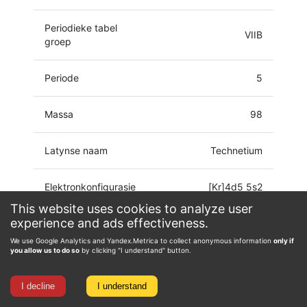
Periodieke tabel
VIIB
groep
Periode
5
Massa
98
Latynse naam
Technetium
Elektronkonfigurasie
[Kr]4d5 5s2
This website uses cookies to analyze user
experience and ads effectiveness.
-3, -1, 0, 1, 2, 3, 4, 5,
Oksidasie toestand
6, 7
We use Google Analytics and Yandex.Metrica to collect anonymous information
only if
you allow us to do so
by clicking "I understand" button.
I decline
I understand