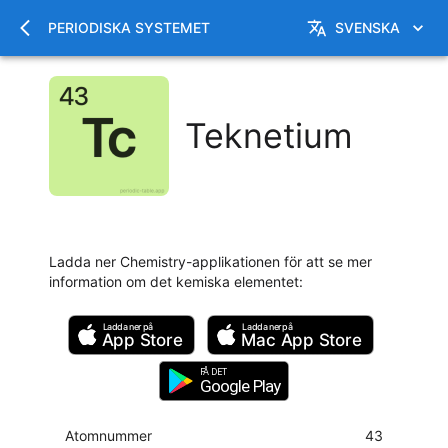
PERIODISKA SYSTEMET
SVENSKA
Teknetium
Ladda ner Chemistry-applikationen för att se mer
information om det kemiska elementet
:
Ladda ner på
Ladda ner på
App Store
Mac
App Store
FÅ DET
Google Play
Atomnummer
43