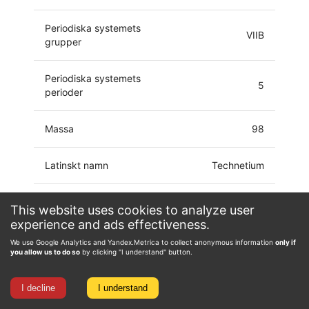
Periodiska systemets
VIIB
grupper
Periodiska systemets
5
perioder
Massa
98
Latinskt namn
Technetium
Elektronkonfiguration
[Kr]4d5 5s2
This website uses cookies to analyze user
experience and ads effectiveness.
-3, -1, 0, 1, 2, 3, 4,
We use Google Analytics and Yandex.Metrica to collect anonymous information
only if
Oxidationstillstånd
5, 6, 7
you allow us to do so
by clicking "I understand" button.
I decline
I understand