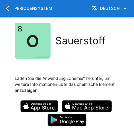
PERIODENSYSTEM
DEUTSCH
Sauerstoff
Laden Sie die Anwendung „Chemie“ herunter, um
weitere Informationen über das chemische Element
anzuzeigen
:
Download auf der
Download auf der
App Store
Mac
App Store
Mach es an
Google Play