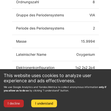
Ordnungszahl
8
Gruppe des Periodensystems
VIA
Periode des Periodensystems
2
Masse
15.9994
Lateinischer Name
Oxygenium
Elektronenkonfiguration
1s2 2s2 2p4
This website uses cookies to analyze user
experience and ads effectiveness.
Oxidationsstufe
-2, -1, 0, 1, 2
We use Google Analytics and Yandex.Metrica to collect anonymous information
only if
you allow us to do so
by clicking "I understand" button.
I decline
I understand