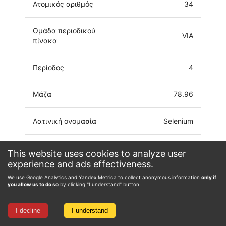
Ατομικός αριθμός
34
Ομάδα περιοδικού
VIA
πίνακα
Περίοδος
4
Μάζα
78.96
Λατινική ονομασία
Selenium
Ηλεκτρονική δομή
[Ar]3d10 4s2 4p4
This website uses cookies to analyze user
experience and ads effectiveness.
-2, -1, 0, 1, 2, 3, 4,
We use Google Analytics and Yandex.Metrica to collect anonymous information
only if
Αριθμός οξείδωσης
5, 6
you allow us to do so
by clicking "I understand" button.
I decline
I understand