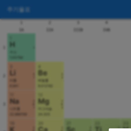
주기율표
1
2
3
4
IA
IIA
IIIB
IVB
1
H
1
1
수소
1.00794
3
4
Li
Be
2
2
2
1
2
리튬
베릴륨
6.941
9.012182
11
12
Na
Mg
2
2
3
8
8
1
2
나트륨
마그네슘
22.989769
24.305
19
20
21
22
23
K
Ca
Sc
Ti
V
2
2
2
2
8
8
8
8