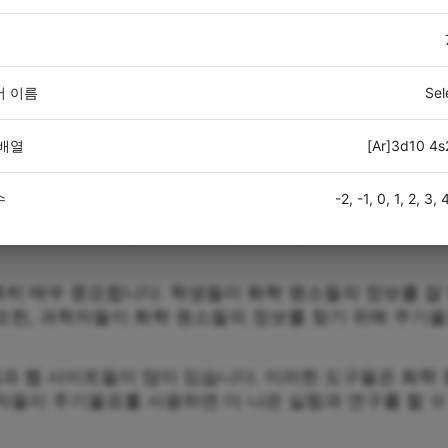
세오디뮴
8
네오디뮴
8
프로메튬
8
사마륨
8
유로퓸
8
2
2
2
2
2
.90765
144.242
145
150.36
151.964
92
93
94
95
2
2
2
2
2
8
8
8
8
8
a
U
Np
Pu
Am
18
18
18
18
18
32
32
32
32
32
어 이름
Sel
20
21
22
24
25
탁티늄
우라늄
넵투늄
플루토늄
아메리슘
9
9
9
8
8
03587
238.02892
237
244
243
2
2
2
2
2
배열
[Ar]3d10 4s
고도 불리며, 과학과 공부를 하면서 유용하게 사용되는 
수
-2, -1, 0, 1, 2, 3, 
원자 무게 등의 정보를 기록하는 것으로 구성됩니다. 그러
고 빠르게 찾아볼 수 있게 해줄 수 있습니다.
히 매우 중요합니다. 학생들이 화학 원소들의 정보를 잘 
또한, 과학자들이 화학 원소들의 정보를 찾기 위해 주기
과 웹 사이트들이 많이 있습니다. 이러한 도구들은 화학 
자들이 주기율표를 사용하면 더 나은 실험과 연구를 할 수