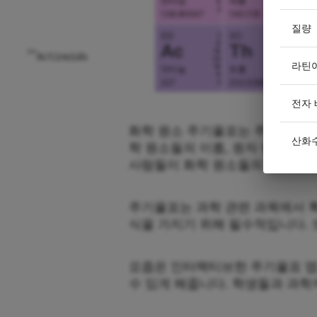
란타넘
9
세륨
9
프라
2
2
138.90547
140.116
140
질량
89
90
91
2
2
8
8
Ac
Th
P
18
18
**
Actinoids
32
32
라틴
18
18
악티늄
토륨
프로
9
10
227
232.03806
231.
2
2
전자 
화학 원소 주기율표는 주기율표라
산화
학 원소들의 이름, 원자 번호, 
사람들이 화학 원소들의 정보를 쉽
주기율표는 과학 관련 과목에서 특
식을 가지기 위해 필수적입니다. 
요즘은 인터랙티브한 주기율표 앱
수 있게 해줍니다. 학생들과 과학