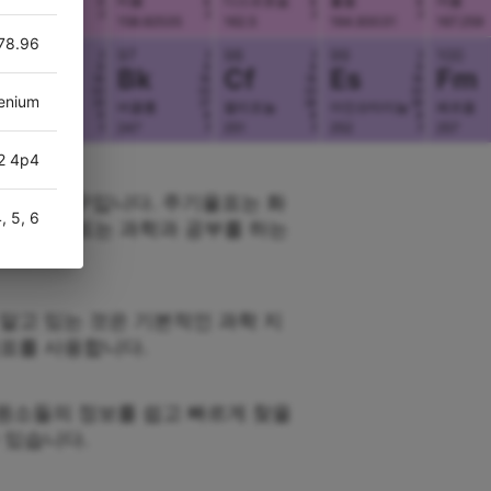
가돌리늄
9
터븀
8
디스프로슘
8
홀뮴
8
어븀
2
2
2
2
157.25
158.92535
162.5
164.93031
167.259
78.96
96
97
98
99
100
2
2
2
2
8
8
8
8
Cm
Bk
Cf
Es
Fm
18
18
18
18
32
32
32
32
enium
25
27
28
29
퀴륨
버클륨
캘리포늄
아인슈타이늄
페르뮴
9
8
8
8
247
247
251
252
257
2
2
2
2
2 4p4
중요한 도구입니다. 주기율표는 화
4, 5, 6
므로 주기율표는 과학과 공부를 하는
알고 있는 것은 기본적인 과학 지
율표를 사용합니다.
원소들의 정보를 쉽고 빠르게 찾을
 있습니다.