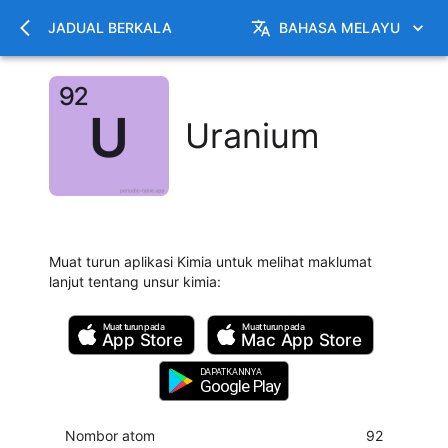
JADUAL BERKALA
BAHASA MELAYU
Uranium
Muat turun aplikasi Kimia untuk melihat maklumat
lanjut tentang unsur kimia
:
Muat turun pada
Muat turun pada
App Store
Mac
App Store
DAPATKANNYA
Google Play
Nombor atom
92