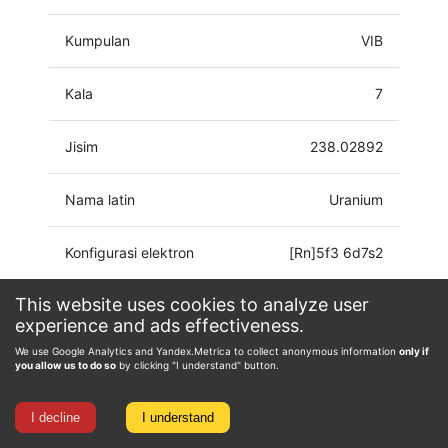
Kumpulan
VIB
Kala
7
Jisim
238.02892
Nama latin
Uranium
Konfigurasi elektron
[Rn]5f3 6d7s2
This website uses cookies to analyze user
Keadaan pengoksidaan
0, 1, 2, 3, 4, 5, 6
experience and ads effectiveness.
We use Google Analytics and Yandex.Metrica to collect anonymous information
only if
you allow us to do so
by clicking "I understand" button.
I decline
I understand