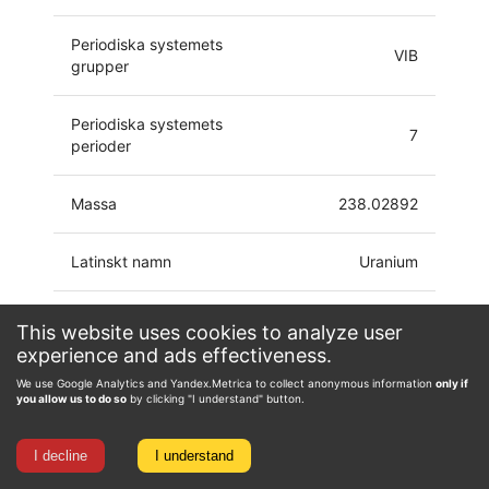
Periodiska systemets
VIB
grupper
Periodiska systemets
7
perioder
Massa
238.02892
Latinskt namn
Uranium
Elektronkonfiguration
[Rn]5f3 6d7s2
This website uses cookies to analyze user
experience and ads effectiveness.
0, 1, 2, 3, 4, 5,
We use Google Analytics and Yandex.Metrica to collect anonymous information
only if
Oxidationstillstånd
6
you allow us to do so
by clicking "I understand" button.
I decline
I understand