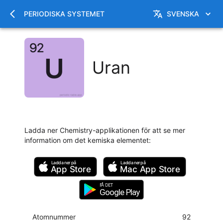
PERIODISKA SYSTEMET
SVENSKA
Uran
Ladda ner Chemistry-applikationen för att se mer
information om det kemiska elementet
:
Ladda ner på
Ladda ner på
App Store
Mac
App Store
FÅ DET
Google Play
Atomnummer
92