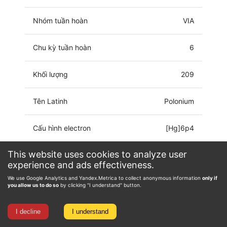
Nhóm tuần hoàn
VIA
Chu kỳ tuần hoàn
6
Khối lượng
209
Tên Latinh
Polonium
Cấu hình electron
[Hg]6p4
This website uses cookies to analyze user
Trạng thái ôxy hóa
-1, 0, 2, 4, 5, 6
experience and ads effectiveness.
We use Google Analytics and Yandex.Metrica to collect anonymous information
only if
you allow us to do so
by clicking "I understand" button.
I decline
I understand