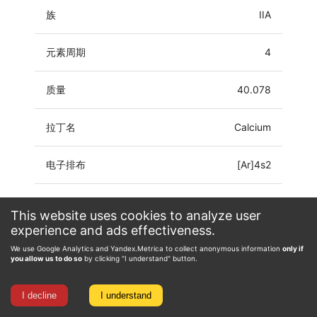
族
IIA
元素周期
4
质量
40.078
拉丁名
Calcium
电子排布
[Ar]4s2
氧化态
0, 1, 2
This website uses cookies to analyze user
experience and ads effectiveness.
We use Google Analytics and Yandex.Metrica to collect anonymous information
only if
you allow us to do so
by clicking "I understand" button.
I decline
I understand