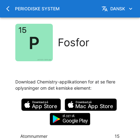
PERIODISKE SYSTEM
DANSK
Fosfor
Download Chemistry-applikationen for at se flere
oplysninger om det kemiske element
:
Download på
Download på
App Store
Mac
App Store
FÅ DET PÅ
Google Play
Atomnummer
15