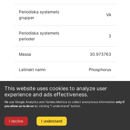
Periodiska systemets
VA
grupper
Periodiska systemets
3
perioder
Massa
30.973763
Latinskt namn
Phosphorus
Elektronkonfiguration
[Ne]3s2 3p3
This website uses cookies to analyze user
experience and ads effectiveness.
-3, -2, -1, 0, 1, 2, 3,
We use Google Analytics and Yandex.Metrica to collect anonymous information
only if
Oxidationstillstånd
4, 5
you allow us to do so
by clicking "I understand" button.
I decline
I understand