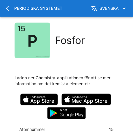
PERIODISKA SYSTEMET
SVENSKA
Fosfor
Ladda ner Chemistry-applikationen för att se mer
information om det kemiska elementet
:
Ladda ner på
Ladda ner på
App Store
Mac
App Store
FÅ DET
Google Play
Atomnummer
15