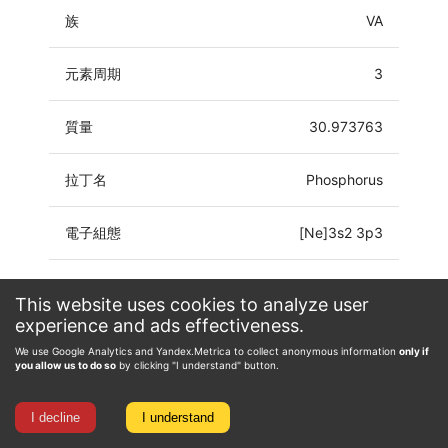
族
VA
元素周期
3
質量
30.973763
拉丁名
Phosphorus
電子組態
[Ne]3s2 3p3
氧化態
-3, -2, -1, 0, 1, 2, 3, 4, 5
This website uses cookies to analyze user
experience and ads effectiveness.
We use Google Analytics and Yandex.Metrica to collect anonymous information
only if
you allow us to do so
by clicking "I understand" button.
I decline
I understand