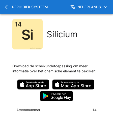
PERIODIEK SYSTEEM
NEDERLANDS
Silicium
Download de scheikundetoepassing om meer
informatie over het chemische element te bekijken
:
Downloaden op de
Downloaden op de
App Store
Mac
App Store
KRIJG HET AAN
Google Play
Atoomnummer
14