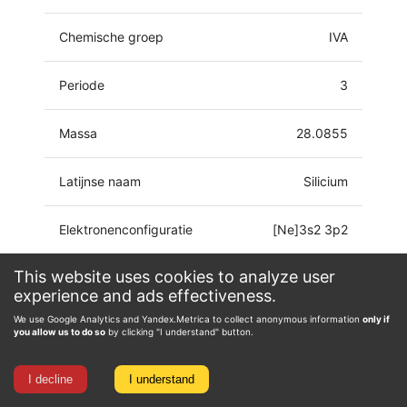
Chemische groep
IVA
Periode
3
Massa
28.0855
Latijnse naam
Silicium
Elektronenconfiguratie
[Ne]3s2 3p2
This website uses cookies to analyze user
-4, -3, -2, -1, 0, 1, 2,
Oxidatiestaat
experience and ads effectiveness.
3, 4
We use Google Analytics and Yandex.Metrica to collect anonymous information
only if
you allow us to do so
by clicking "I understand" button.
I decline
I understand