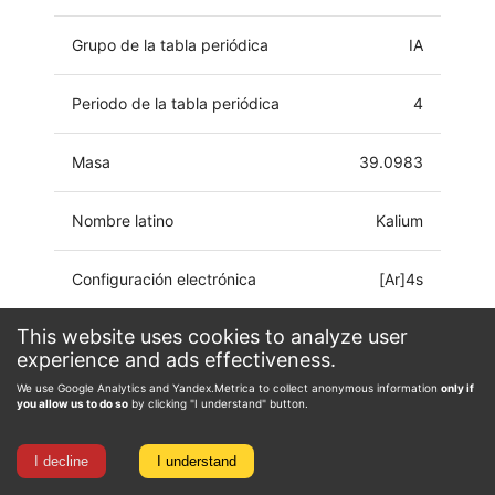
Grupo de la tabla periódica
IA
Periodo de la tabla periódica
4
Masa
39.0983
Nombre latino
Kalium
Configuración electrónica
[Ar]4s
This website uses cookies to analyze user
Estado de oxidación
-1, 0, 1
experience and ads effectiveness.
We use Google Analytics and Yandex.Metrica to collect anonymous information
only if
you allow us to do so
by clicking "I understand" button.
I decline
I understand