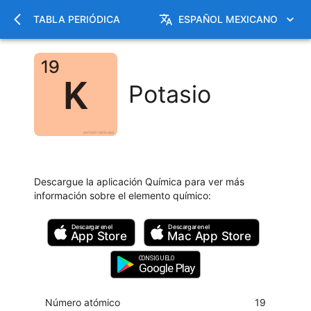
TABLA PERIÓDICA
ESPAÑOL MEXICANO
Potasio
Descargue la aplicación Química para ver más
información sobre el elemento químico
:
Descargar en el
Descargar en el
App Store
Mac
App Store
CONSIGUELO
Google Play
Número atómico
19