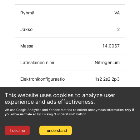
Ryhmä
VA
Jakso
2
Massa
14.0067
Latinalainen nimi
Nitrogenium
Elektronikonfiguraatio
1s2 2s2 2p3
This website uses cookies to analyze user
-3, -2, -1, 0, 1, 2, 3, 4,
Hapetustila
experience and ads effectiveness.
5
We use Google Analytics and Yandex.Metrica to collect anonymous information
only if
you allow us to do so
by clicking "I understand" button.
I decline
I understand