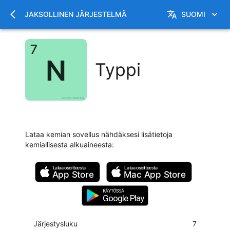
JAKSOLLINEN JÄRJESTELMÄ
SUOMI
Typpi
Lataa kemian sovellus nähdäksesi lisätietoja
kemiallisesta alkuaineesta
:
Lataa osoitteesta
Lataa osoitteesta
App Store
Mac
App Store
KÄYTÖSSÄ
Google Play
Järjestysluku
7