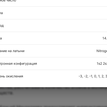
ное число
еодим
8
Неодим
8
Прометий
8
Самарий
8
Европий
8
2
2
2
2
2
.90765
144.242
145
150.36
151.964
92
93
94
95
2
2
2
2
2
па
8
8
8
8
8
a
U
Np
Pu
Am
18
18
18
18
18
32
32
32
32
32
20
21
22
24
25
актиний
Уран
Нептуний
Плутоний
Америций
од
9
9
9
8
8
03587
238.02892
237
244
243
2
2
2
2
2
а
14
ческих элементов Менделеева — это научно орган
ойства элементов и их расположение по атомном
ание на латыни
Nitrog
м Менделеевым для удобства классификации и и
тронная конфигурация
1s2 2
бой идеальную картину для учителей и ученых, к
ень окисления
-3, -2, -1, 0, 1, 2, 
а позволяет детально изучать протяженные вза
йства, рассчитывать количество атомов в молек
ществ.