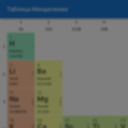
Таблица Менделеева
1
2
3
4
IA
IIA
IIIB
IVB
1
H
1
1
Водород
1.00794
3
4
Li
Be
2
2
2
1
2
Литий
Бериллий
6.941
9.012182
11
12
Na
Mg
2
2
3
8
8
1
2
Натрий
Магний
22.989769
24.305
19
20
21
22
23
K
Ca
Sc
Ti
V
2
2
2
2
8
8
8
8