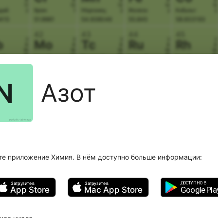
11
13
13
14
15
дий
2
Хром
1
Марганец
2
Железо
2
Кобальт
2
415
51.9961
54.938046
55.845
58.933193
42
43
44
45
2
2
2
2
2
b
Mo
Tc
Ru
Rh
8
8
8
8
8
18
18
18
18
18
12
13
13
15
16
ий
Молибден
Технеций
Рутений
Родий
1
1
2
1
1
0638
95.96
98
101.07
102.9055
74
75
76
77
Азот
2
2
2
2
2
a
W
Re
Os
Ir
8
8
8
8
8
18
18
18
18
18
32
32
32
32
32
ал
11
Вольфрам
12
Рений
13
Осмий
14
Иридий
15
2
2
2
2
2
94788
183.84
186.207
190.23
192.217
106
107
108
109
2
2
2
2
2
8
8
8
8
8
b
Sg
Bh
Hs
Mt
18
18
18
18
18
32
32
32
32
32
32
32
32
32
32
ий
Сиборгий
Борий
Хассий
Мейтнерий
11
12
13
14
15
те приложение Химия. В нём доступно больше информации
:
271
272
270
278.16
2
2
2
2
2
Загрузите в
Загрузите в
ДОСТУПНО В
App Store
Mac
App Store
Google Pla
60
61
62
63
2
2
2
2
2
Nd
Pm
Sm
Eu
8
8
8
8
8
18
18
18
18
18
21
22
23
24
25