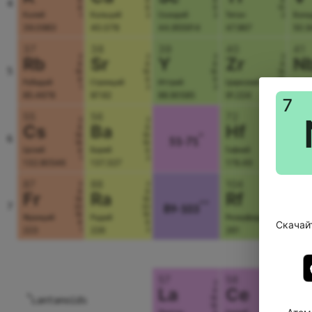
4
8
8
9
10
Калий
1
Кальций
2
Скандий
2
Титан
2
Вана
39.0983
40.078
44.955914
47.867
50.9
37
38
39
40
41
2
2
2
2
Rb
Sr
Y
Zr
N
8
8
8
8
5
18
18
18
18
8
8
9
10
Рубидий
Стронций
Иттрий
Цирконий
Ниоб
1
2
2
2
85.4678
87.62
88.90585
91.224
92.9
55
56
72
73
2
2
2
Cs
Ba
Hf
T
8
8
8
18
18
18
6
*
51-71
18
18
32
Цезий
8
Барий
8
Гафний
10
Тант
1
2
2
132.90546
137.327
178.49
180.
87
88
104
105
2
2
2
8
8
8
Fr
Ra
Rf
D
18
18
18
7
**
32
32
32
89-103
18
18
32
Франций
Радий
Резерфордий
Дубн
8
8
10
Скачай
223
226
261
268
1
2
2
57
58
59
2
2
La
Ce
Pr
8
8
*
18
18
Lantanoids
18
19