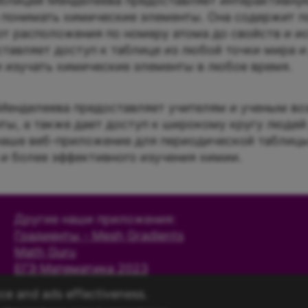
блицей Менделеева предоставляет интерактивную
и понимать химические элементы. Она содержит
от расположения по номеру атома до свойств и и
тавляет доступ к таблице из любой точки мира 
и изучать химические элементы в любое время.
Менделеева предоставляет учителям и ученым во
ы, а также дает доступ к широкому кругу людей
наше веб-приложение для периодической таблиц
и более эффективного изучения химии.
Другие наши приложения:
Градиенты - Mesh Gradients
Math Guru
ЕГЭ Математика 2023
Аптека Дома
ce and ads effectiveness.
BrickShooter