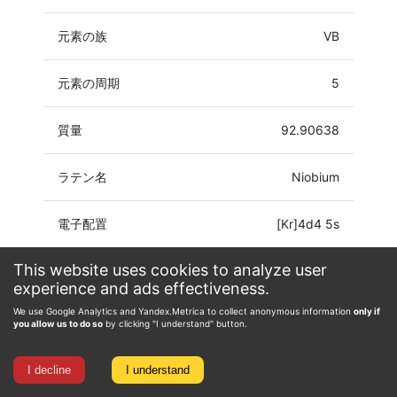
元素の族
VB
元素の周期
5
質量
92.90638
ラテン名
Niobium
電子配置
[Kr]4d4 5s
This website uses cookies to analyze user
酸化数
-3, -1, 0, 1, 2, 3, 4, 5
experience and ads effectiveness.
We use Google Analytics and Yandex.Metrica to collect anonymous information
only if
you allow us to do so
by clicking "I understand" button.
I decline
I understand