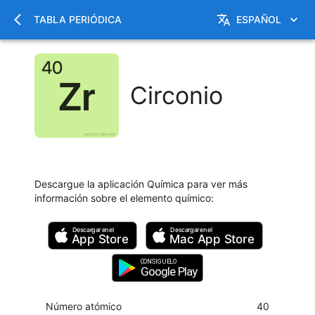
TABLA PERIÓDICA
ESPAÑOL
Circonio
Descargue la aplicación Química para ver más
información sobre el elemento químico
:
Descargar en el
Descargar en el
App Store
Mac
App Store
CONSIGUELO
Google Play
Número atómico
40