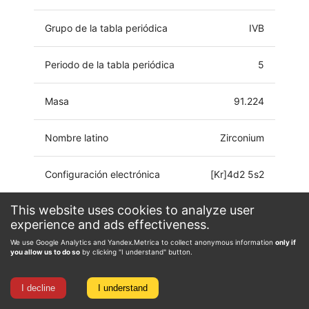
Grupo de la tabla periódica
IVB
Periodo de la tabla periódica
5
Masa
91.224
Nombre latino
Zirconium
Configuración electrónica
[Kr]4d2 5s2
This website uses cookies to analyze user
Estado de oxidación
-2, 0, 1, 2, 3, 4
experience and ads effectiveness.
We use Google Analytics and Yandex.Metrica to collect anonymous information
only if
you allow us to do so
by clicking "I understand" button.
I decline
I understand