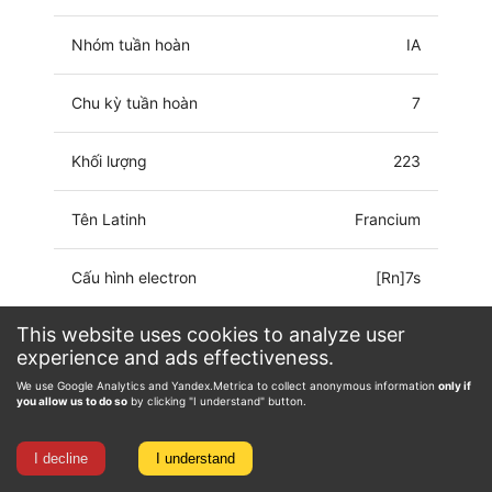
Nhóm tuần hoàn
IA
Chu kỳ tuần hoàn
7
Khối lượng
223
Tên Latinh
Francium
Cấu hình electron
[Rn]7s
This website uses cookies to analyze user
Trạng thái ôxy hóa
0, 1
experience and ads effectiveness.
We use Google Analytics and Yandex.Metrica to collect anonymous information
only if
you allow us to do so
by clicking "I understand" button.
I decline
I understand