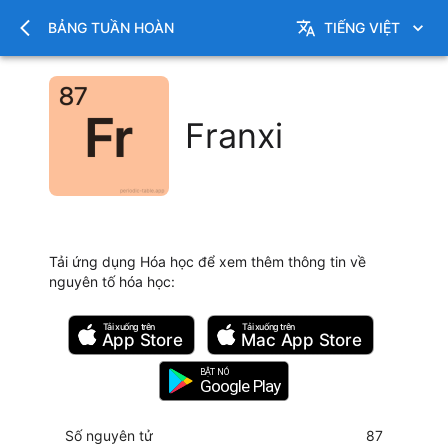
BẢNG TUẦN HOÀN
TIẾNG VIỆT
Franxi
Tải ứng dụng Hóa học để xem thêm thông tin về
nguyên tố hóa học
:
Tải xuống trên
Tải xuống trên
App Store
Mac
App Store
BẬT NÓ
Google Play
Số nguyên tử
87